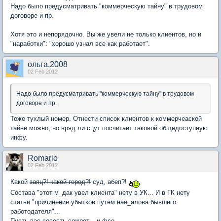
Надо было предусматривать "коммерческую тайну" в трудовом
договоре и пр.
Хотя это и непорядочно. Вы же увели не только клиентов, но и
"наработки": "хорошо узнал все как работает".
ольга,2008
02 Feb 2012
Надо было предусматривать "коммерческую тайну" в трудовом
договоре и пр.
Тоже тухлый номер. Отнести список клиентов к коммерчеаской
тайне можно, но вряд ли сцут посчитает таковой общедоступную
инфу.
Romario
02 Feb 2012
Какой
заяц?! какой город?!
суд, абеп?!
Состава "этот м_дак увел клиента" нету в УК... И в ГК нету
статьи "причинение убытков путем нае_алова бывшего
работодателя"...
Пусть вас совесть сожрет... и фсе...