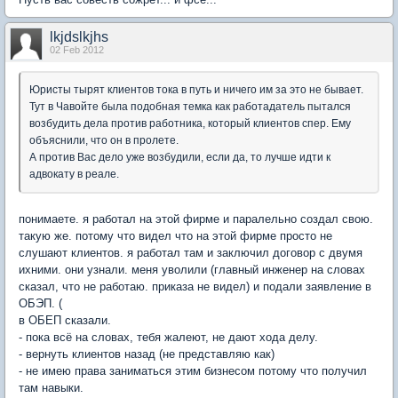
lkjdslkjhs
02 Feb 2012
Юристы тырят клиентов тока в путь и ничего им за это не бывает.
Тут в Чавойте была подобная темка как работадатель пытался
возбудить дела против работника, который клиентов спер. Ему
объяснили, что он в пролете.
А против Вас дело уже возбудили, если да, то лучше идти к
адвокату в реале.
понимаете. я работал на этой фирме и паралельно создал свою.
такую же. потому что видел что на этой фирме просто не
слушают клиентов. я работал там и заключил договор с двумя
ихними. они узнали. меня уволили (главный инженер на словах
сказал, что не работаю. приказа не видел) и подали заявление в
ОБЭП. (
в ОБЕП сказали.
- пока всё на словах, тебя жалеют, не дают хода делу.
- вернуть клиентов назад (не представляю как)
- не имею права заниматься этим бизнесом потому что получил
там навыки.