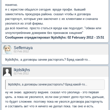
понятно.
я с юристом общался сегодня. вроде профи. бывший
заместитель прокурора района. сказал чтобы я договора
расторгнул, которые уже заключил с их клиентами и сначала
уволился из этой фирмы.
да всё понятно. просто статься вроде как подходит.."обман или
злоупотребление доверием без признаков хищения"
Сообщение отредактировал lkjdslkjhs: 02 February 2012 - 15:51
Seffernaya
02 Feb 2012
lkjdslkjhs
, а договоры зачем расторгать? Бред какой-то...
lkjdslkjhs
02 Feb 2012
lkjdslkjhs
, а договоры зачем расторгать? Бред какой-то...
ну не знаю. адвокату виднее. сказал что уволица - это первая
цель. а пока не уволился, если они успеют дело пустить дальше,
то будет сложнее. поэтому пока не уволся договора расторгнуть
и составить акт что я ничего не делал пока. так оно и есть.