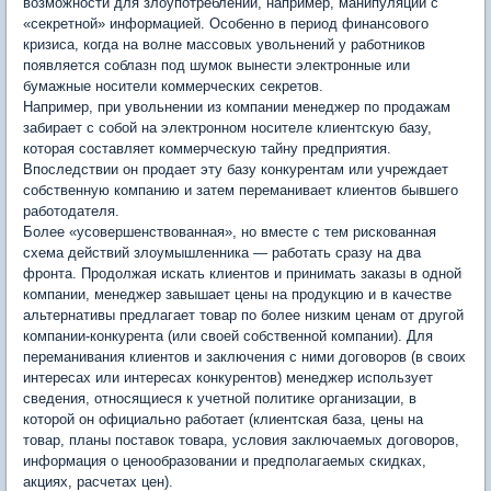
возможности для злоупотреблений, например, манипуляции с
«секретной» информацией. Особенно в период финансового
кризиса, когда на волне массовых увольнений у работников
появляется соблазн под шумок вынести электронные или
бумажные носители коммерческих секретов.
Например, при увольнении из компании менеджер по продажам
забирает с собой на электронном носителе клиентскую базу,
которая составляет коммерческую тайну предприятия.
Впоследствии он продает эту базу конкурентам или учреждает
собственную компанию и затем переманивает клиентов бывшего
работодателя.
Более «усовершенствованная», но вместе с тем рискованная
схема действий злоумышленника — работать сразу на два
фронта. Продолжая искать клиентов и принимать заказы в одной
компании, менеджер завышает цены на продукцию и в качестве
альтернативы предлагает товар по более низким ценам от другой
компании-конкурента (или своей собственной компании). Для
переманивания клиентов и заключения с ними договоров (в своих
интересах или интересах конкурентов) менеджер использует
сведения, относящиеся к учетной политике организации, в
которой он официально работает (клиентская база, цены на
товар, планы поставок товара, условия заключаемых договоров,
информация о ценообразовании и предполагаемых скидках,
акциях, расчетах цен).