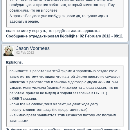
возбудить дела против работника, который клиентов спер. Ему
объяснили, что он в пролете.
А против Вас дело уже возбудили, если да, то лучше идти к
адвокату в реале.
если не смогу вернуть, то придётся искать адвоката.
Сообщение отредактировал lkjdslkjhs: 02 February 2012 - 08:11
Jason Voorhees
02 Feb 2012
lkjdslkjhs
,
понимаете. я работал на этой фирме и паралельно создал свою.
такую же. потому что видел что на этой фирме просто не слушают
клиентов. я работал там и заключил договор с двумя ихними. они
узнали. меня уволили (главный инженер на словах сказал, что не
работаю. приказа не видел) и подали заявление в ОБЭП. (
в ОБЕП сказали.
- пока всё на словах, тебя жалеют, не дают хода делу.
- вернуть клиентов назад (не представляю как)
- не имею права заниматься этим бизнесом потому что получил
там навыки.
Э, батенька, даже не пытайтесь лечить свой геморрой советами