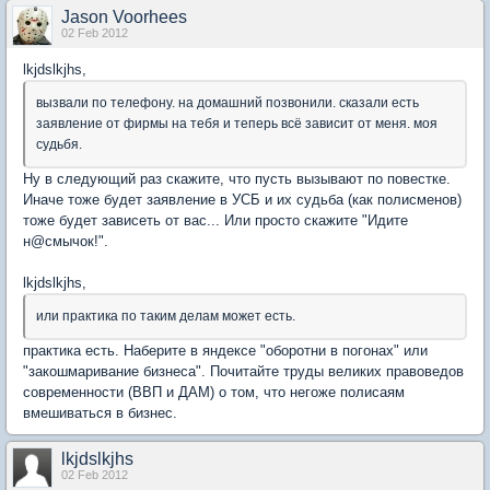
Jason Voorhees
02 Feb 2012
lkjdslkjhs
,
вызвали по телефону. на домашний позвонили. сказали есть
заявление от фирмы на тебя и теперь всё зависит от меня. моя
судьбя.
Ну в следующий раз скажите, что пусть вызывают по повестке.
Иначе тоже будет заявление в УСБ и их судьба (как полисменов)
тоже будет зависеть от вас... Или просто скажите "Идите
н@смычок!".
lkjdslkjhs
,
или практика по таким делам может есть.
практика есть. Наберите в яндексе "оборотни в погонах" или
"закошмаривание бизнеса". Почитайте труды великих правоведов
современности (ВВП и ДАМ) о том, что негоже полисаям
вмешиваться в бизнес.
lkjdslkjhs
02 Feb 2012