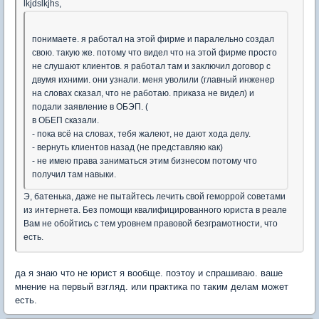
lkjdslkjhs
,
понимаете. я работал на этой фирме и паралельно создал
свою. такую же. потому что видел что на этой фирме просто
не слушают клиентов. я работал там и заключил договор с
двумя ихними. они узнали. меня уволили (главный инженер
на словах сказал, что не работаю. приказа не видел) и
подали заявление в ОБЭП. (
в ОБЕП сказали.
- пока всё на словах, тебя жалеют, не дают хода делу.
- вернуть клиентов назад (не представляю как)
- не имею права заниматься этим бизнесом потому что
получил там навыки.
Э, батенька, даже не пытайтесь лечить свой геморрой советами
из интернета. Без помощи квалифицированного юриста в реале
Вам не обойтись с тем уровнем правовой безграмотности, что
есть.
да я знаю что не юрист я вообще. поэтоу и спрашиваю. ваше
мнение на первый взгляд. или практика по таким делам может
есть.