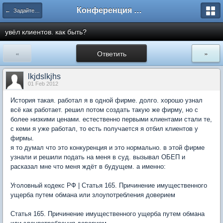
Конференция ЮрКлуба
← Задайте вопрос здесь
увёл клиентов. как быть?
«
Ответить
»
lkjdslkjhs
01 Feb 2012
История такая. работал я в одной фирме. долго. хорошо узнал
всё как работает. решил потом создать такую же фирму, но с
более низкими ценами. естественно первыми клиентами стали те,
с кеми я уже работал, то есть получается я отбил клиентов у
фирмы.
я то думал что это конкуренция и это нормально. в этой фирме
узнали и решили подать на меня в суд. вызывал ОБЕП и
расказал мне что меня ждёт в будущем. а именно:
Уголовный кодекс РФ | Статья 165. Причинение имущественного
ущерба путем обмана или злоупотребления доверием
Статья 165. Причинение имущественного ущерба путем обмана