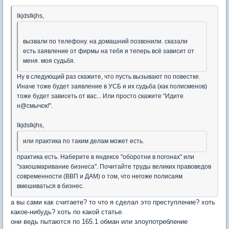
lkjdslkjhs
,
вызвали по телефону. на домашний позвонили. сказали
есть заявление от фирмы на тебя и теперь всё зависит от
меня. моя судьбя.
Ну в следующий раз скажите, что пусть вызывают по повестке.
Иначе тоже будет заявление в УСБ и их судьба (как полисменов)
тоже будет зависеть от вас... Или просто скажите "Идите
н@смычок!".
lkjdslkjhs
,
или практика по таким делам может есть.
практика есть. Наберите в яндексе "оборотни в погонах" или
"закошмаривание бизнеса". Почитайте труды великих правоведов
современности (ВВП и ДАМ) о том, что негоже полисаям
вмешиваться в бизнес.
а вы сами как считаете? то что я сделал это преступление? хоть
какое-нибудь? хоть по какой статье.
они ведь пытаются по 165.1 обман или злоупотребление