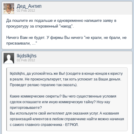
Дед_Антип
02 Feb 2012
Да пошлите их подальше и одновременно напишите заяву в
прокуратуру за откровенный "наезд".
Ничего Вам не будет. У фирмы Вы ничего "не крали, не брали, не
присваивали, ..."
lkjdslkjhs
02 Feb 2012
lkjdslkjhs
, да успокойтесь же Вы! (сходите в конце-концов к юристу
в реале. Не проконсультирует, так хоть успокоит за Ваши деньги.
Проведет релакс-терапию так сказать).
Какие коммерческие секреты? Вы чего существенные условия
сделок оглашаете или иную коммерческую тайну? Ноу-хау
приторговываете?
Вы используете свой интеллект для оказания услуг. А названия
организаций-клиентов в любом справочнике найти можно начиная
с самого главного справочника - ЕГРЮЛ.