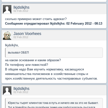
lkjdslkjhs
02 Feb 2012
сколько примерно может стоить адвокат?
Сообщение отредактировал lkjdslkjhs: 02 February 2012 - 08:13
Jason Voorhees
02 Feb 2012
lkjdslkjhs
,
вызывал ОБЕП
на каком основании и каким образом?
По телефону али повесткой?
В общем надо Вам изучить нормативку, касающуюся
невмешательства полисменов в хозяйственные споры и
проч.хозяйственную деятельность частноправовых субъектов.
lkjdslkjhs
02 Feb 2012
Юристы тырят клиентов тока в путь и ничего им за это не бывает.
Тут в Чавойте была подобная темка как работадатель пытался