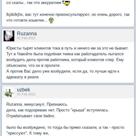
со скалы...так что аккуратнее
lkjdslkjhs
, вас тут конечно проконсультируют, но очень дорого, так
что готовте кошелек...
Ruzanna
01 Feb 2012
Юристы тырят клиентов тока в путь и ничего им за это не бывает.
Тут в Чавойте была подобная темка как работадатель пытался
возбудить дела против работника, который клиентов спер. Ему
объяснили, что он в пролете.
А против Вас дело уже возбудили, если да, то лучше идти к
адвокату в реале.
uzbek
01 Feb 2012
Ruzanna
, минусанул. Признаюсь.
дела, как подозреваю нет. Просто "крыша" вступилась.
Отрабатывает свое бабло.
было бы возбуждено, то тогда бы прямо сказали, а так - просто
"прессуют". К тому же,