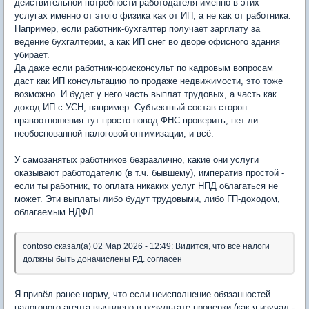
действительной потребности работодателя именно в этих
услугах именно от этого физика как от ИП, а не как от работника.
Например, если работник-бухгалтер получает зарплату за
ведение бухгалтерии, а как ИП снег во дворе офисного здания
убирает.
Да даже если работник-юрисконсульт по кадровым вопросам
даст как ИП консультацию по продаже недвижимости, это тоже
возможно. И будет у него часть выплат трудовых, а часть как
доход ИП с УСН, например. Субъектный состав сторон
правоотношения тут просто повод ФНС проверить, нет ли
необоснованной налоговой оптимизации, и всё.
У самозанятых работников безразлично, какие они услуги
оказывают работодателю (в т.ч. бывшему), императив простой -
если ты работник, то оплата никаких услуг НПД облагаться не
может. Эти выплаты либо будут трудовыми, либо ГП-доходом,
облагаемым НДФЛ.
contoso сказал(а) 02 Мар 2026 - 12:49: Видится, что все налоги
должны быть доначислены РД. согласен
Я привёл ранее норму, что если неисполнение обязанностей
налогового агента выявлено в результате проверки (как я изучал -