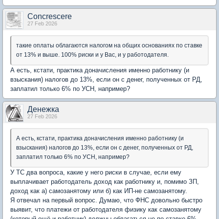
Concrescere
27 Feb 2026
такие оплаты облагаются налогом на общих основаниях по ставке
от 13% и выше. 100% риски и у Вас, и у работодателя.
А есть, кстати, практика доначисления именно работнику (и
взыскания) налогов до 13%, если он с денег, полученных от РД,
заплатил только 6% по УСН, например?
Денежка
27 Feb 2026
А есть, кстати, практика доначисления именно работнику (и
взыскания) налогов до 13%, если он с денег, полученных от РД,
заплатил только 6% по УСН, например?
У ТС два вопроса, какие у него риски в случае, если ему
выплачивает работодатель доход как работнику и, помимо ЗП,
доход как а) самозанятому или б) как ИП-не самозанятому.
Я отвечал на первый вопрос. Думаю, что ФНС довольно быстро
выявит, что платежи от работодателя физику как самозанятому
(который ещё и работник) должны облагаться не по ставке 6%.