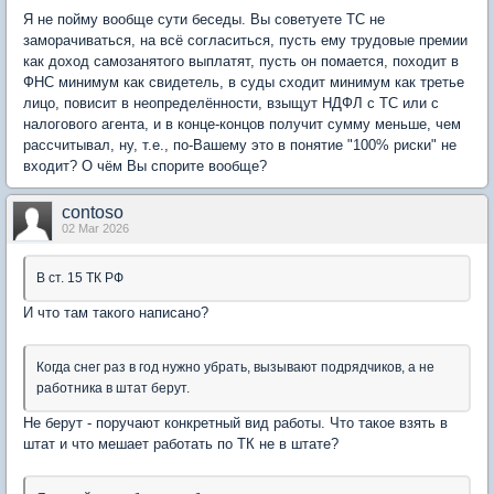
Я не пойму вообще сути беседы. Вы советуете ТС не
заморачиваться, на всё согласиться, пусть ему трудовые премии
как доход самозанятого выплатят, пусть он помается, походит в
ФНС минимум как свидетель, в суды сходит минимум как третье
лицо, повисит в неопределённости, взыщут НДФЛ с ТС или с
налогового агента, и в конце-концов получит сумму меньше, чем
рассчитывал, ну, т.е., по-Вашему это в понятие "100% риски" не
входит? О чём Вы спорите вообще?
contoso
02 Mar 2026
В ст. 15 ТК РФ
И что там такого написано?
Когда снег раз в год нужно убрать, вызывают подрядчиков, а не
работника в штат берут.
Не берут - поручают конкретный вид работы. Что такое взять в
штат и что мешает работать по ТК не в штате?