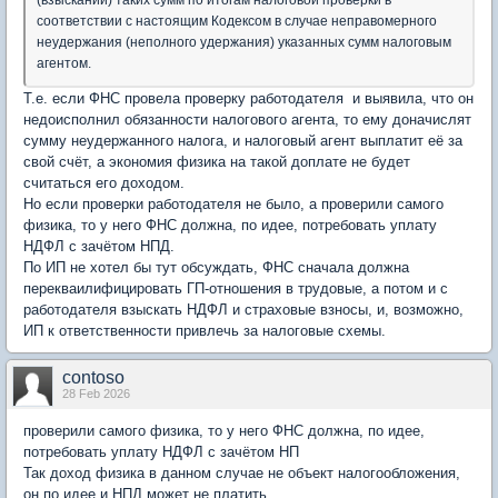
(взыскании) таких сумм по итогам налоговой проверки в
соответствии с настоящим Кодексом в случае неправомерного
неудержания (неполного удержания) указанных сумм налоговым
агентом.
Т.е. если ФНС провела проверку работодателя и выявила, что он
недоисполнил обязанности налогового агента, то ему доначислят
сумму неудержанного налога, и налоговый агент выплатит её за
свой счёт, а экономия физика на такой доплате не будет
считаться его доходом.
Но если проверки работодателя не было, а проверили самого
физика, то у него ФНС должна, по идее, потребовать уплату
НДФЛ с зачётом НПД.
По ИП не хотел бы тут обсуждать, ФНС сначала должна
перекваилифицировать ГП-отношения в трудовые, а потом и с
работодателя взыскать НДФЛ и страховые взносы, и, возможно,
ИП к ответственности привлечь за налоговые схемы.
contoso
28 Feb 2026
проверили самого физика, то у него ФНС должна, по идее,
потребовать уплату НДФЛ с зачётом НП
Так доход физика в данном случае не объект налогообложения,
он по идее и НПД может не платить