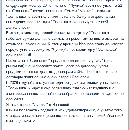
следующем месяце 20-го числа от "Лучика" заем поступает, а 21-
го "Солнышко" кредит погашает. Суммы "бьются" - сколько
"Солнышко" в заем получило - столько банку и отдало. Сами
помещения все эти годы "Солнышко" использует в своей
деятельности.
В итоге, к моменту полной выплаты кредита у "Солнышка"
набегает сумма долга по займам и процентам по ним в аккурат на
стоимость помещений. К этому времени Иванова свою дебиторку
переуступила своему же "Лучику", т.е. кредитор у "Солнышка"
единственный.
После этого "Солнышко" продает помещения "Лучику" (цена
рыночная) и они проводят зачет - долг по договору купли-
продажи погашает долг по договорам займа. Понятно, что все
договоры подписаны с обеих сторон Ивановой.
В 2026 году об этом узнает один из двух остальных участников
"Солнышка" и идет в суд оспаривать сделку как крупную и с
заинтересованностью - общего собрания не проводили, сделки не
одобряли.
Я - на стороне "Лучика" и Ивановой.
Как вы полагаете - подлежит иск удовлетворению, с учетом того,
что фактически помещения полностью оплачены самой Ивановой
и ее "Лучиком"?