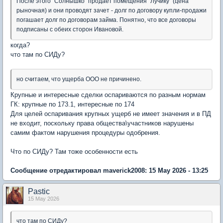
После этого "Солнышко" продает помещения "Лучику" (цена
рыночная) и они проводят зачет - долг по договору купли-продажи
погашает долг по договорам займа. Понятно, что все договоры
подписаны с обеих сторон Ивановой.
когда?
что там по СИДу?
но считаем, что ущерба ООО не причинено.
Крупные и интересные сделки оспариваются по разным нормам
ГК: крупные по 173.1, интересные по 174
Для целей оспаривания крупных ущерб не имеет значения и в ПД
не входит, поскольку права общества\участников нарушены
самим фактом нарушения процедуры одобрения.
Что по СИДу? Там тоже особенности есть
Сообщение отредактировал maverick2008: 15 May 2026 - 13:25
Pastic
15 May 2026
что там по СИДу?