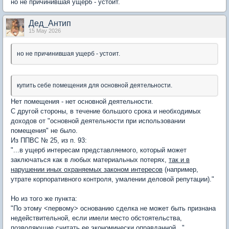
но не причинившая ущерб - устоит.
Дед_Антип
15 May 2026
но не причинившая ущерб - устоит.
купить себе помещения для основной деятельности.
Нет помещения - нет основной деятельности.
С другой стороны, в течение большого срока и необходимых
доходов от "основной деятельности при использовании
помещения" не было.
Из ППВС № 25, из п. 93:
"...в ущерб интересам представляемого, который может
заключаться как в любых материальных потерях,
так и в
нарушении иных охраняемых законом интересов
(например,
утрате корпоративного контроля, умалении деловой репутации)."
Но из того же пункта:
"По этому <первому> основанию сделка не может быть признана
недействительной, если имели место обстоятельства,
позволяющие считать ее
экономически оправданной
...".