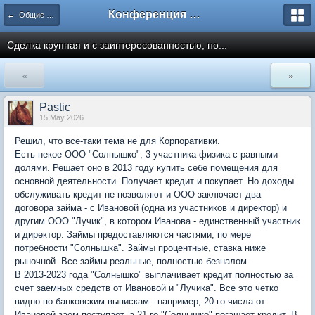
Конференция ЮрКлуба
← Общие вопросы (для профессиональных юристов, форум для неюристов и начинающих ниже)
Сделка крупная и с заинтересованностью, но...
«
»
Pastic
15 May 2026
Решил, что все-таки тема не для Корпоративки.
Есть некое ООО "Солнышко", 3 участника-физика с равными
долями. Решает оно в 2013 году купить себе помещения для
основной деятельности. Получает кредит и покупает. Но доходы
обслуживать кредит не позволяют и ООО заключает два
договора займа - с Ивановой (одна из участников и директор) и
другим ООО "Лучик", в котором Иванова - единственный участник
и директор. Займы предоставляются частями, по мере
потребности "Солнышка". Займы процентные, ставка ниже
рыночной. Все займы реальные, полностью безналом.
В 2013-2023 года "Солнышко" выплачивает кредит полностью за
счет заемных средств от Ивановой и "Лучика". Все это четко
видно по банковским выпискам - например, 20-го числа от
Ивановой заем поступает, а 21-го "Солнышко" погашает кредит. В