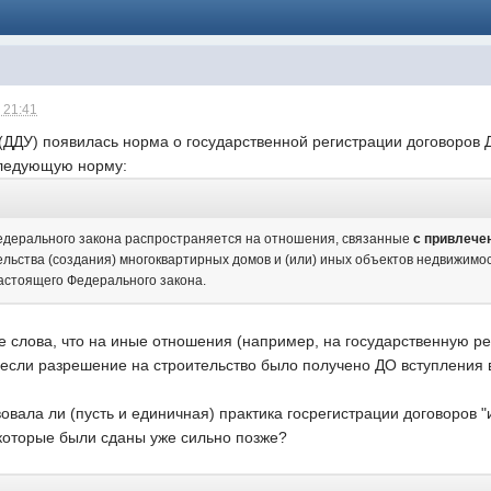
 21:41
(ДДУ) появилась норма о государственной регистрации договоров ДД
следующую норму:
едерального закона распространяется на отношения, связанные
с привлече
ельства (создания) многоквартирных домов и (или) иных объектов недвижимо
настоящего Федерального закона.
 слова, что на иные отношения (например, на государственную ре
 если разрешение на строительство было получено ДО вступления 
овала ли (пусть и единичная) практика госрегистрации договоров 
 которые были сданы уже сильно позже?