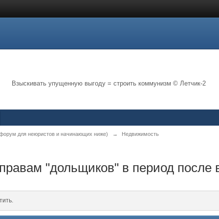
Взыскивать упущенную выгоду = строить коммунизм © Летчик-2
форум для неюристов и начинающих ниже)
→
Недвижимость
 правам "дольщиков" в период после 
тить.