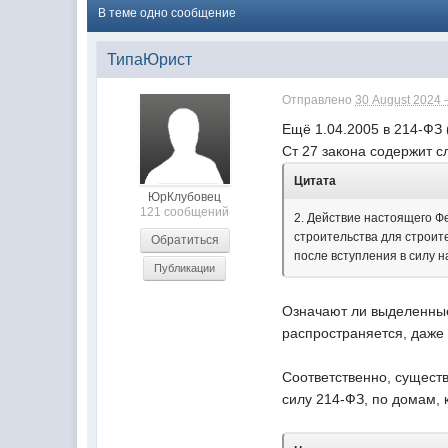
В теме одно сообщение
ТипаЮрист
Отправлено
30 August 2024 -
Ещё 1.04.2005 в 214-ФЗ 
Ст 27 закона содержит 
Цитата
ЮрКлубовец
121 сообщений
2. Действие настоящего Ф
строительства для строит
Обратиться
после вступления в силу 
Публикации
Означают ли выделенные
распространяется, даже
Соответственно, существ
силу 214-ФЗ, по домам,