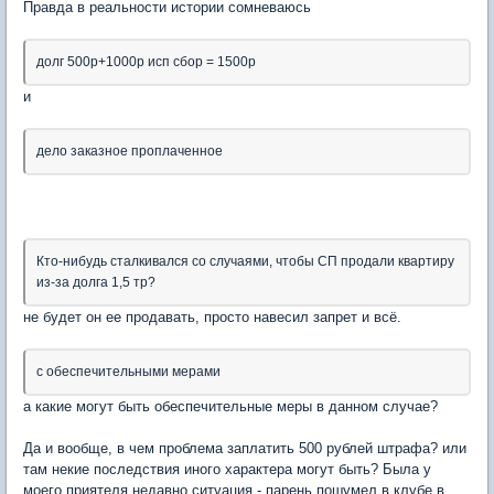
Правда в реальности истории сомневаюсь
долг 500р+1000р исп сбор = 1500р
и
дело заказное проплаченное
Кто-нибудь сталкивался со случаями, чтобы СП продали квартиру
из-за долга 1,5 тр?
не будет он ее продавать, просто навесил запрет и всё.
с обеспечительными мерами
а какие могут быть обеспечительные меры в данном случае?
Да и вообще, в чем проблема заплатить 500 рублей штрафа? или
там некие последствия иного характера могут быть? Была у
моего приятеля недавно ситуация - парень пошумел в клубе в