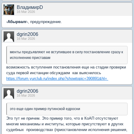
ВладимирD
16 Mar 2026
-Абырвалг-
, предупреждение.
dgrin2006
16 Mar 2026
менты предъявляют не вступившее в силу постановление сразу к
исполнению приставам
возможность вступления постановления еще на стадии проверки
суда первой инстанции обсуждаем как выяснилось
https://forum.yurclub.ru/index.php?showtopic=390891&hl=
dgrin2006
16 Mar 2026
это еще один пример путинской едросни
Это тут не причем. Это пример того, что в КоАП отсутствуют
многие механизмы и институты, которые присутствуют в других
судебных производствах (приостановлении исполнения решения,