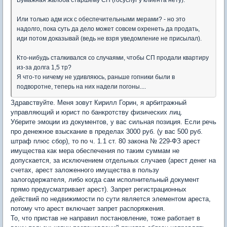
Бумажная жалоба старшему СП (госуслуг у клиента нету).
Или только адм иск с обеспечительными мерами? - но это
надолго, пока суть да дело может совсем охренеть да продать,
иди потом доказывай (ведь не взря уведомление не присылал).
Кто-нибудь сталкивался со случаями, чтобы СП продали квартиру
из-за долга 1,5 тр?
Я что-то ничему не удивляюсь, раньше гопники были в
подворотне, теперь на них надели погоны....
Здравствуйте. Меня зовут Кирилл Горин, я арбитражный
управляющий и юрист по банкротству физических лиц.
Уберите эмоции из документов, у вас сильная позиция. Если речь
про денежное взыскание в пределах 3000 руб. (у вас 500 руб.
штраф плюс сбор), то по ч. 1.1 ст. 80 закона № 229-ФЗ арест
имущества как мера обеспечения по таким суммам не
допускается, за исключением отдельных случаев (арест денег на
счетах, арест заложенного имущества в пользу
залогодержателя, либо когда сам исполнительный документ
прямо предусматривает арест). Запрет регистрационных
действий по недвижимости по сути является элементом ареста,
потому что арест включает запрет распоряжения.
То, что пристав не направил постановление, тоже работает в