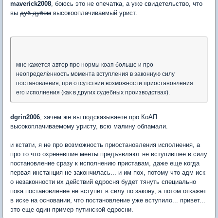
maverick2008
, боюсь это не опечатка, а уже свидетельство, что
вы
дуб дубом
высокооплачиваемый урист.
мне кажется автор про нормы коап больше и про
неопределённость момента вступления в законную силу
постановления, при отсутствии возможности приостановления
его исполнения (как в других судебных производствах).
dgrin2006
, зачем же вы подсказываете про КоАП
высокоплачиваемому уристу, всю малину обламали.
и кстати, я не про возможность приостановления исполнения, а
про то что охреневшие менты предъявляют не вступившее в силу
постановление сразу к исполнению приставам, даже еще когда
первая инстанция не закончилась... и им пох, потому что адм иск
о незаконности их действий едросня будет тянуть специально
пока постановление не вступит в силу по закону, а потом откажет
в иске на основании, что постановление уже вступило... привет...
это еще один пример путинской едросни.