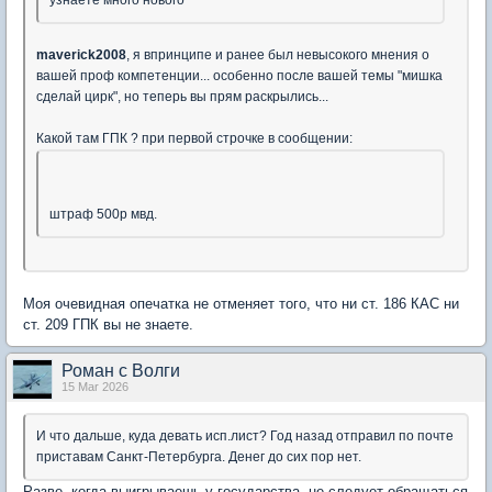
узнаете много нового
maverick2008
, я впринципе и ранее был невысокого мнения о
вашей проф компетенции... особенно после вашей темы "мишка
сделай цирк", но теперь вы прям раскрылись...
Какой там ГПК ? при первой строчке в сообщении:
штраф 500р мвд.
Моя очевидная опечатка не отменяет того, что ни ст. 186 КАС ни
ст. 209 ГПК вы не знаете.
Роман c Волги
15 Mar 2026
И что дальше, куда девать исп.лист? Год назад отправил по почте
приставам Санкт-Петербурга. Денег до сих пор нет.
Разве, когда выигрываешь у государства, не следует обращаться