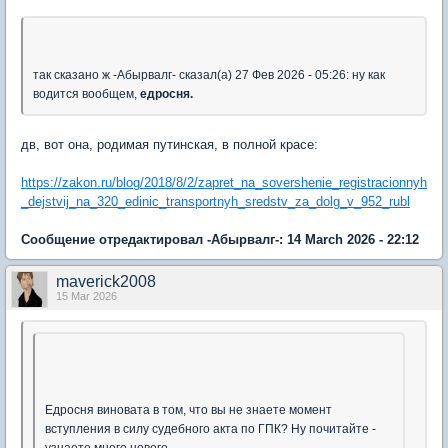
так сказано ж -Абырвалг- сказал(а) 27 Фев 2026 - 05:26: ну как
водится вообщем,
едросня.
дв, вот она, родимая путинская, в полной красе:
https://zakon.ru/blog/2018/8/2/zapret_na_sovershenie_registracionnyh
_dejstvij_na_320_edinic_transportnyh_sredstv_za_dolg_v_952_rubl
Сообщение отредактировал -Абырвалг-: 14 March 2026 - 22:12
maverick2008
15 Mar 2026
Едросня виновата в том, что вы не знаете момент
вступления в силу судебного акта по ГПК? Ну почитайте -