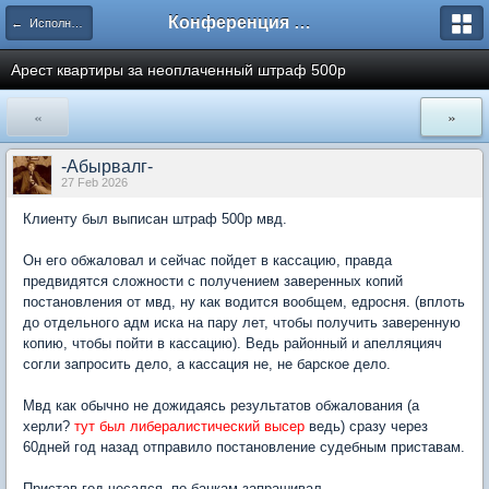
Конференция ЮрКлуба
← Исполнительное производство
Арест квартиры за неоплаченный штраф 500р
«
»
-Абырвалг-
27 Feb 2026
Клиенту был выписан штраф 500р мвд.
Он его обжаловал и сейчас пойдет в кассацию, правда
предвидятся сложности с получением заверенных копий
постановления от мвд, ну как водится вообщем, едросня. (вплоть
до отдельного адм иска на пару лет, чтобы получить заверенную
копию, чтобы пойти в кассацию). Ведь районный и апелляцияч
согли запросить дело, а кассация не, не барское дело.
Мвд как обычно не дожидаясь результатов обжалования (а
херли?
тут был либералистический высер
ведь) сразу через
60дней год назад отправило постановление судебным приставам.
Пристав год чесался, по банкам запрашивал.