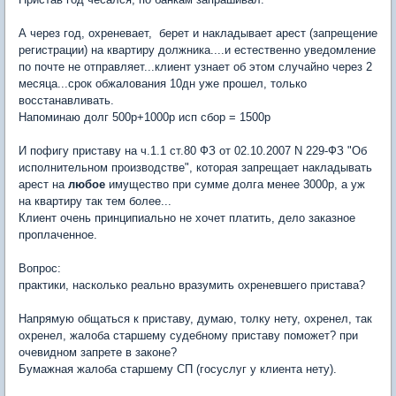
А через год, охреневает, берет и накладывает арест (запрещение
регистрации) на квартиру должника....и естественно уведомление
по почте не отправляет...клиент узнает об этом случайно через 2
месяца...срок обжалования 10дн уже прошел, только
восстанавливать.
Напоминаю долг 500р+1000р исп сбор = 1500р
И пофигу приставу на ч.1.1 ст.80 ФЗ от 02.10.2007 N 229-ФЗ "Об
исполнительном производстве", которая запрещает накладывать
арест на
любое
имущество при сумме долга менее 3000р, а уж
на квартиру так тем более...
Клиент очень принципиально не хочет платить, дело заказное
проплаченное.
Вопрос:
практики, насколько реально вразумить охреневшего пристава?
Напрямую общаться к приставу, думаю, толку нету, охренел, так
охренел, жалоба старшему судебному приставу поможет? при
очевидном запрете в законе?
Бумажная жалоба старшему СП (госуслуг у клиента нету).