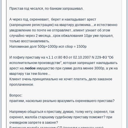
Пристав год чесался, по банкам запрашивал.
А через год, охреневает, берет и накладывает арест
(запрещение регистрации) на квартиру должника....и естественно
уведомление по почте не отправляет...клиент узнает об этом
случайно через 2 месяца...срок обжалования 10дн уже прошел,
только восстанавливать.
Напоминаю долг 500р+1000р исп сбор = 1500р
И пофигу приставу на ч.1.1 ст.80 ФЗ от 02.10.2007 N 229-ФЗ "Об
исполнительном производстве", которая запрещает накладывать
арест на
любое
имущество при сумме долга менее 3000р, а уж на
квартиру так тем более...
Клиент очень принципиально не хочет платить, дело заказное
проплаченное.
Вопрос:
практики, насколько реально вразумить охреневшего пристава?
Напрямую общаться к приставу, думаю, толку нету, охренел, так
охренел, жалоба старшему судебному приставу поможет? при
очевидном запрете в законе?