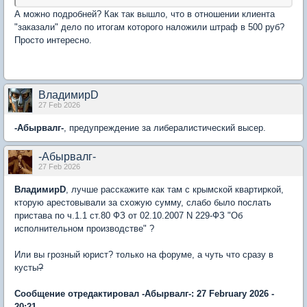
А можно подробней? Как так вышло, что в отношении клиента
"заказали" дело по итогам которого наложили штраф в 500 руб?
Просто интересно.
ВладимирD
27 Feb 2026
-Абырвалг-
, предупреждение за либералистический высер.
-Абырвалг-
27 Feb 2026
ВладимирD
, лучше расскажите как там с крымской квартиркой,
кторую арестовывали за схожую сумму, слабо было послать
пристава по ч.1.1 ст.80 ФЗ от 02.10.2007 N 229-ФЗ "Об
исполнительном производстве" ?
Или вы грозный юрист? только на форуме, а чуть что сразу в
кусты
?
Сообщение отредактировал -Абырвалг-: 27 February 2026 -
20:21