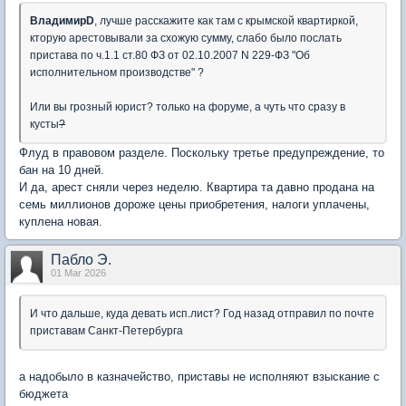
ВладимирD
, лучше расскажите как там с крымской квартиркой,
кторую арестовывали за схожую сумму, слабо было послать
пристава по ч.1.1 ст.80 ФЗ от 02.10.2007 N 229-ФЗ "Об
исполнительном производстве" ?
Или вы грозный юрист? только на форуме, а чуть что сразу в
кусты
?
Флуд в правовом разделе. Поскольку третье предупреждение, то
бан на 10 дней.
И да, арест сняли через неделю. Квартира та давно продана на
семь миллионов дороже цены приобретения, налоги уплачены,
куплена новая.
Пабло Э.
01 Mar 2026
И что дальше, куда девать исп.лист? Год назад отправил по почте
приставам Санкт-Петербурга
а надобыло в казначейство, приставы не исполняют взыскание с
бюджета