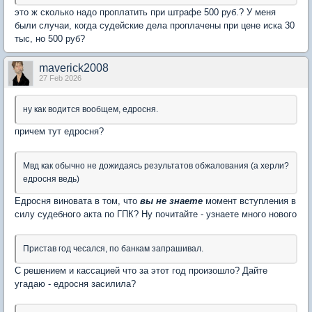
это ж сколько надо проплатить при штрафе 500 руб.? У меня
были случаи, когда судейские дела проплачены при цене иска 30
тыс, но 500 руб?
maverick2008
27 Feb 2026
ну как водится вообщем, едросня.
причем тут едросня?
Мвд как обычно не дожидаясь результатов обжалования (а херли?
едросня ведь)
Едросня виновата в том, что
вы не знаете
момент вступления в
силу судебного акта по ГПК? Ну почитайте - узнаете много нового
Пристав год чесался, по банкам запрашивал.
С решением и кассацией что за этот год произошло? Дайте
угадаю - едросня засилила?