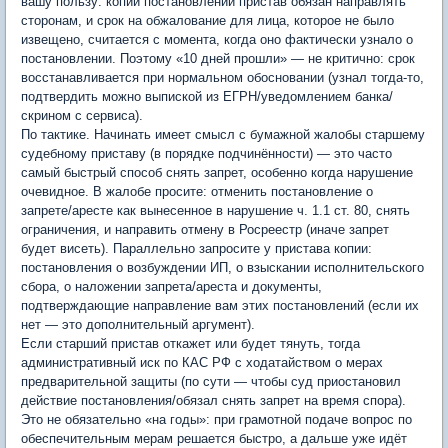
вашу пользу: копии постановлений пристав обязан направлять
сторонам, и срок на обжалование для лица, которое не было
извещено, считается с момента, когда оно фактически узнало о
постановлении. Поэтому «10 дней прошли» — не критично: срок
восстанавливается при нормальном обосновании (узнал тогда-то,
подтвердить можно выпиской из ЕГРН/уведомлением банка/
скрином с сервиса).
По тактике. Начинать имеет смысл с бумажной жалобы старшему
судебному приставу (в порядке подчинённости) — это часто
самый быстрый способ снять запрет, особенно когда нарушение
очевидное. В жалобе просите: отменить постановление о
запрете/аресте как вынесенное в нарушение ч. 1.1 ст. 80, снять
ограничения, и направить отмену в Росреестр (иначе запрет
будет висеть). Параллельно запросите у пристава копии:
постановления о возбуждении ИП, о взыскании исполнительского
сбора, о наложении запрета/ареста и документы,
подтверждающие направление вам этих постановлений (если их
нет — это дополнительный аргумент).
Если старший пристав откажет или будет тянуть, тогда
административный иск по КАС РФ с ходатайством о мерах
предварительной защиты (по сути — чтобы суд приостановил
действие постановления/обязал снять запрет на время спора).
Это не обязательно «на годы»: при грамотной подаче вопрос по
обеспечительным мерам решается быстро, а дальше уже идёт