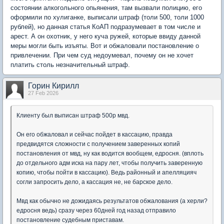
состоянии алкогольного опьянения, там вызвали полицию, его
оформили по хулиганке, выписали штраф (толи 500, толи 1000
рублей), но данная статья КоАП подразумевает в том числе и
арест. А он охотник, у него куча ружей, которые ввиду данной
меры могли быть изъяты. Вот и обжаловали постановление о
привлечении. При чем суд недоумевал, почему он не хочет
платить столь незначительный штраф.
Горин Кирилл
27 Feb 2026
Клиенту был выписан штраф 500р мвд.
Он его обжаловал и сейчас пойдет в кассацию, правда
предвидятся сложности с получением заверенных копий
постановления от мвд, ну как водится вообщем, едросня. (вплоть
до отдельного адм иска на пару лет, чтобы получить заверенную
копию, чтобы пойти в кассацию). Ведь районный и апелляцияч
согли запросить дело, а кассация не, не барское дело.
Мвд как обычно не дожидаясь результатов обжалования (а херли?
едросня ведь) сразу через 60дней год назад отправило
постановление судебным приставам.