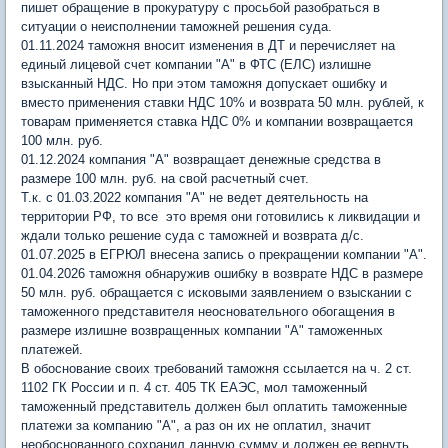
пишет обращение в прокуратуру с просьбой разобраться в
ситуации о неисполнении таможней решения суда.
01.11.2024 таможня вносит изменения в ДТ и перечисляет на
единый лицевой счет компании "А" в ФТС (ЕЛС) излишне
взысканный НДС. Но при этом таможня допускает ошибку и
вместо применения ставки НДС 10% и возврата 50 млн. рублей, к
товарам применяется ставка НДС 0% и компании возвращается
100 млн. руб.
01.12.2024 компания "А" возвращает денежные средства в
размере 100 млн. руб. на свой расчетный счет.
Т.к. с 01.03.2022 компания "А" не ведет деятельность на
территории РФ, то все это время они готовились к ликвидации и
ждали только решение суда с таможней и возврата д/с.
01.07.2025 в ЕГРЮЛ внесена запись о прекращении компании "А".
01.04.2026 таможня обнаружив ошибку в возврате НДС в размере
50 млн. руб. обращается с исковыми заявлением о взыскании с
таможенного представителя неосновательного обогащения в
размере излишне возвращенных компании "А" таможенных
платежей.
В обоснование своих требований таможня ссылается на ч. 2 ст.
1102 ГК России и п. 4 ст. 405 ТК ЕАЭС, мол таможенный
таможенный представитель должен был оплатить таможенные
платежи за компанию "А", а раз он их не оплатил, значит
необоснованного сохранил данную сумму и должен ее вернуть.