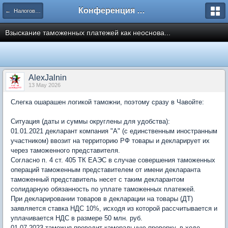
Конференция ЮрКлуба
← Налоговое право, таможня
Взыскание таможенных платежей как неоснова...
AlexJalnin
13 May 2026
Слегка ошарашен логикой таможни, поэтому сразу в Чавойте:
Ситуация (даты и суммы округлены для удобства):
01.01.2021 декларант компания "А" (с единственным иностранным
участником) ввозит на территорию РФ товары и декларирует их
через таможенного представителя.
Согласно п. 4 ст. 405 ТК ЕАЭС в случае совершения таможенных
операций таможенным представителем от имени декларанта
таможенный представитель несет с таким декларантом
солидарную обязанность по уплате таможенных платежей.
При декларировании товаров в декларации на товары (ДТ)
заявляется ставка НДС 10%, исходя из которой рассчитывается и
уплачивается НДС в размере 50 млн. руб.
01.07.2023 таможня проводит камеральную проверку, в ходе