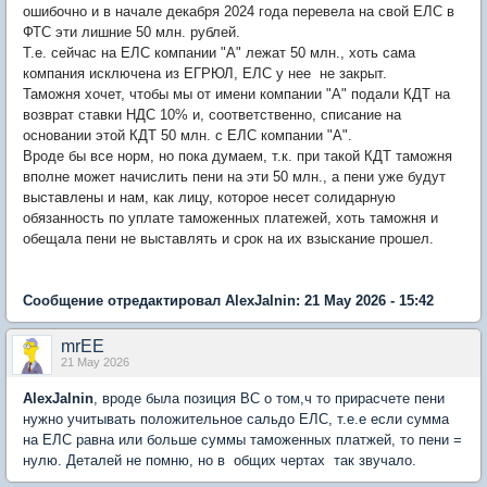
ошибочно и в начале декабря 2024 года перевела на свой ЕЛС в
ФТС эти лишние 50 млн. рублей.
Т.е. сейчас на ЕЛС компании "А" лежат 50 млн., хоть сама
компания исключена из ЕГРЮЛ, ЕЛС у нее не закрыт.
Таможня хочет, чтобы мы от имени компании "А" подали КДТ на
возврат ставки НДС 10% и, соответственно, списание на
основании этой КДТ 50 млн. с ЕЛС компании "А".
Вроде бы все норм, но пока думаем, т.к. при такой КДТ таможня
вполне может начислить пени на эти 50 млн., а пени уже будут
выставлены и нам, как лицу, которое несет солидарную
обязанность по уплате таможенных платежей, хоть таможня и
обещала пени не выставлять и срок на их взыскание прошел.
Сообщение отредактировал AlexJalnin: 21 May 2026 - 15:42
mrEE
21 May 2026
AlexJalnin
, вроде была позиция ВС о том,ч то прирасчете пени
нужно учитывать положительное сальдо ЕЛС, т.е.е если сумма
на ЕЛС равна или больше суммы таможенных платжей, то пени =
нулю. Деталей не помню, но в общих чертах так звучало.