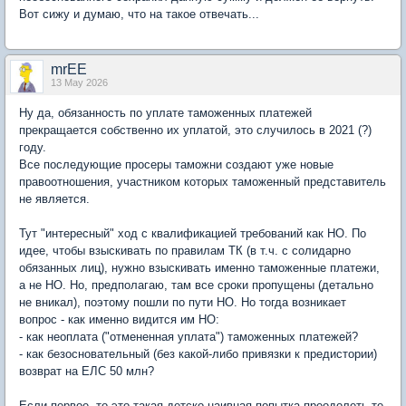
Вот сижу и думаю, что на такое отвечать...
mrEE
13 May 2026
Ну да, обязанность по уплате таможенных платежей
прекращается собственно их уплатой, это случилось в 2021 (?)
году.
Все последующие просеры таможни создают уже новые
правоотношения, участником которых таможенный представитель
не является.
Тут "интересный" ход с квалификацией требований как НО. По
идее, чтобы взыскивать по правилам ТК (в т.ч. с солидарно
обязанных лиц), нужно взыскивать именно таможенные платежи,
а не НО. Но, предполагаю, там все сроки пропущены (детально
не вникал), поэтому пошли по пути НО. Но тогда возникает
вопрос - как именно видится им НО:
- как неоплата ("отмененная уплата") таможенных платежей?
- как безосновательный (без какой-либо привязки к предистории)
возврат на ЕЛС 50 млн?
Если первое, то это такая детско-наивная попытка преодолеть те